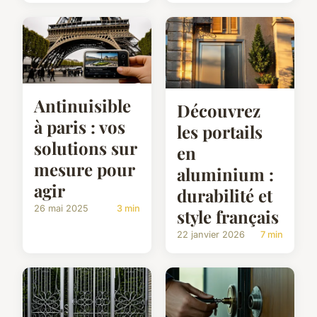
Antinuisible
Découvrez
à paris : vos
les portails
solutions sur
en
mesure pour
aluminium :
agir
durabilité et
26 mai 2025
3 min
style français
22 janvier 2026
7 min