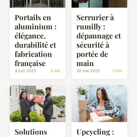
Portails en
Serrurier à
aluminium :
rumilly :
élégance,
dépannage et
durabilité et
sécurité à
fabrication
portée de
française
main
4 juin 2025
4 min
30 mai 2025
3 min
Solutions
Upcycling :